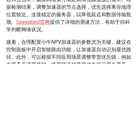
据检测结果，调整加速器的节点选择，优先选择离你地理
位置较近、连接稳定的服务器，以降低延迟和数据传输瓶
颈。
Speedtest官网
提供了详细的测速方法，有助于你科
学判断网络状况。
接着，合理配置小牛NPV加速器的参数尤为关键。建议在
控制面板中开启智能路由功能，让加速器自动识别最优路
径。此外，可以根据不同应用场景调整带宽优先级，例如
在观看高清视频时，将视频流的带宽优先级设置为最高，
确保视频播放不卡顿。
设置中的QoS（服务质量）功能，
能有效管理不同类型流量，避免网络拥堵影响视频体验。
此外，建议定期更新加速器软件和固件，以获得最新的性
能优化和安全补丁。厂商通常会发布版本更新，修复已知
问题并提升兼容性。确保你的设备支持最新版本，能最大
程度发挥小牛NPV加速器的性能优势。可以访问官方支持
页面，获取最新版本信息和升级指南。
在实际操作中，建议逐步进行配置调整。在每次变更后，